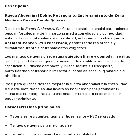
Descripción
Rueda Abdominal Doble: Potenciá tu Entrenamiento de Zona
Media en Casa o Donde Quieras
Descubrí la
Rueda Abdominal Doble
, un accesorio esencial para quienes
buscan fortalecer y definir su zona media con eficacia y comodidad.
Fabricada con materiales de alta calidad, esta rueda combina
goma
antideslizante
y
PVC reforzado
, garantizando resistencia y
durabilidad frente a entrenamientos exigentes.
Los mangos de goma ofrecen una
sujeción firme y cómoda
, mientras
que el eje metálico asegura un movimiento estable y seguro en cada
repetición. Su diseño compacto y liviano facilita su transporte,
permitiéndote entrenar sin importar si estás en casa, el gimnasio o al
aire libre.
Ideal para quienes desean mejorar la fuerza abdominal y la estabilidad
del core, esta rueda es una inversión inteligente para potenciar tu
rutina diaria. Incorporala a tu entrenamiento y sentí la diferencia en
cada movimiento.
Características principales:
Materiales resistentes: goma antideslizante + PVC reforzado
Mangos de goma para mejor agarre
Eje metálico para mayor durabilidad y estabilidad