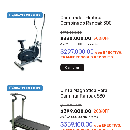
Caminador Elíptico
Combinado Ranbak 300
$470.000,00
$330.000,00
30
% OFF
3
x
$110.000,00
sin interés
$297.000,00
con
EFECTIVO,
TRANFERENCIA O DEPOSITO.
Cinta Magnética Para
Caminar Ranbak 530
$500.000,00
$399.000,00
20
% OFF
3
x
$133.000,00
sin interés
$359.100,00
con
EFECTIVO,