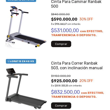
Cinta Para Caminar Ranbak
500
$840.000,00
$590.000,00
30
% OFF
3
x
$196.666,67
sin interés
$531.000,00
con
EFECTIVO,
TRANFERENCIA O DEPOSITO.
Cinta Para Correr Ranbak
503, con inclinación manual
$1.150.000,00
$925.000,00
20
% OFF
3
x
$308.333,33
sin interés
$832.500,00
con
EFECTIVO,
TRANFERENCIA O DEPOSITO.