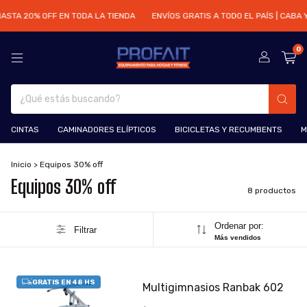
HASTA 20% OFF EN TODA LA TIENDA
ENVÍOS GRATIS A TODO EL PAÍS | CABA 
0
CINTAS
CAMINADORES ELÍPTICOS
BICICLETAS Y RECUMBENTS
M
Inicio
>
Equipos 30% off
Equipos 30% off
8 productos
Ordenar por:
Filtrar
Más vendidos
Multigimnasios Ranbak 602