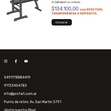
3
x
$49.666,67
sin interés
$134.100,00
con
EFECTIVO,
TRANFERENCIA O DEPOSITO.
5491178884419
91133454783
info@profait.com.ar
Punto de retiro: Av. San Martin 5797
¡Visitá nuestro Blog!