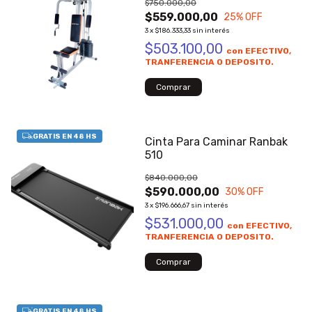
$750.000,00
$559.000,00
25
% OFF
3
x
$186.333,33
sin interés
$503.100,00
con
EFECTIVO,
TRANFERENCIA O DEPOSITO.
Cinta Para Caminar Ranbak
510
$840.000,00
$590.000,00
30
% OFF
3
x
$196.666,67
sin interés
$531.000,00
con
EFECTIVO,
TRANFERENCIA O DEPOSITO.