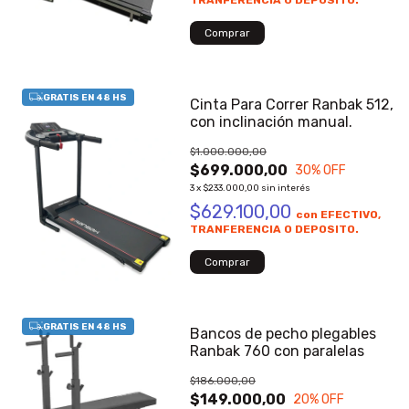
TRANFERENCIA O DEPOSITO.
Cinta Para Correr Ranbak 512,
con inclinación manual.
$1.000.000,00
$699.000,00
30
% OFF
3
x
$233.000,00
sin interés
$629.100,00
con
EFECTIVO,
TRANFERENCIA O DEPOSITO.
Bancos de pecho plegables
Ranbak 760 con paralelas
$186.000,00
$149.000,00
20
% OFF