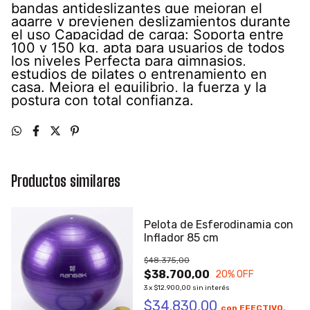
bandas antideslizantes que mejoran el
agarre y previenen deslizamientos durante
el uso Capacidad de carga: Soporta entre
100 y 150 kg, apta para usuarios de todos
los niveles Perfecta para gimnasios,
estudios de pilates o entrenamiento en
casa. Mejora el equilibrio, la fuerza y la
postura con total confianza.
Productos similares
Pelota de Esferodinamia con
Inflador 85 cm
$48.375,00
$38.700,00
20
% OFF
3
x
$12.900,00
sin interés
$34.830,00
con
EFECTIVO,