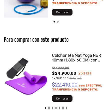
TRANFERENCIA O DEPOSITO.
Para comprar con este producto
Colchoneta Mat Yoga NBR
10mm (1.80x 60 CM) con
bolso.
$33.000,00
$24.900,00
25
% OFF
3
x
$8.300,00
sin interés
$22.410,00
con
EFECTIVO,
TRANFERENCIA O DEPOSITO.
Comprar