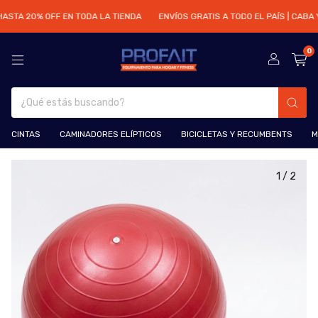
 HASTA 20% OFF EN TODA LA TIENDA
ENVÍOS GRATIS A TODO EL PAÍS | CABA 
0
CINTAS
CAMINADORES ELÍPTICOS
BICICLETAS Y RECUMBENTS
M
1
/
2