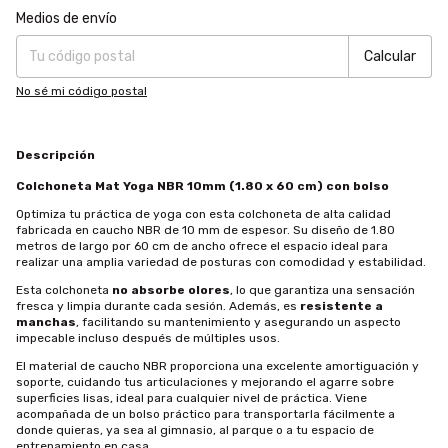
Entregas para el CP:
Cambiar CP
Medios de envío
Calcular
No sé mi código postal
Descripción
Colchoneta Mat Yoga NBR 10mm (1.80 x 60 cm) con bolso
Optimiza tu práctica de yoga con esta colchoneta de alta calidad
fabricada en caucho NBR de 10 mm de espesor. Su diseño de 1.80
metros de largo por 60 cm de ancho ofrece el espacio ideal para
realizar una amplia variedad de posturas con comodidad y estabilidad.
Esta colchoneta
no absorbe olores
, lo que garantiza una sensación
fresca y limpia durante cada sesión. Además, es
resistente a
manchas
, facilitando su mantenimiento y asegurando un aspecto
impecable incluso después de múltiples usos.
El material de caucho NBR proporciona una excelente amortiguación y
soporte, cuidando tus articulaciones y mejorando el agarre sobre
superficies lisas, ideal para cualquier nivel de práctica. Viene
acompañada de un bolso práctico para transportarla fácilmente a
donde quieras, ya sea al gimnasio, al parque o a tu espacio de
entrenamiento en casa.