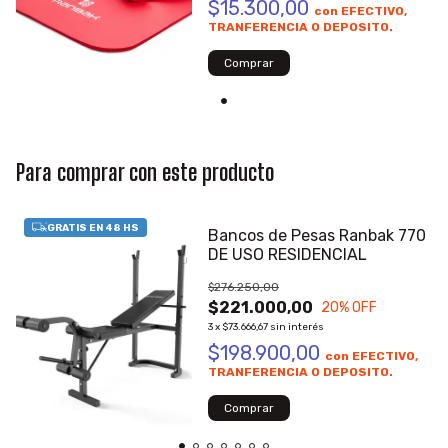
$15.300,00
con
EFECTIVO,
TRANFERENCIA O DEPOSITO.
Comprar
Para comprar con este producto
Bancos de Pesas Ranbak 770
DE USO RESIDENCIAL
$276.250,00
$221.000,00
20
% OFF
3
x
$73.666,67
sin interés
$198.900,00
con
EFECTIVO,
TRANFERENCIA O DEPOSITO.