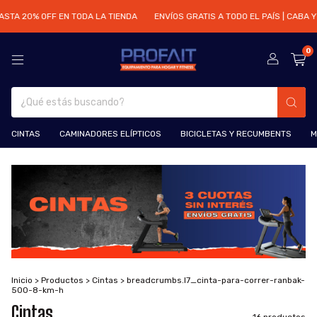
ASTA 20% OFF EN TODA LA TIENDA
ENVÍOS GRATIS A TODO EL PAÍS | CABA Y 
0
CINTAS
CAMINADORES ELÍPTICOS
BICICLETAS Y RECUMBENTS
M
Inicio
>
Productos
>
Cintas
>
breadcrumbs.I7_cinta-para-correr-ranbak-
500-8-km-h
Cintas
16 productos