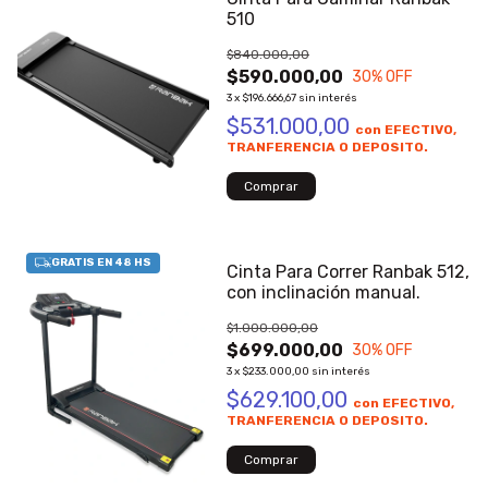
510
$840.000,00
$590.000,00
30
% OFF
3
x
$196.666,67
sin interés
$531.000,00
con
EFECTIVO,
TRANFERENCIA O DEPOSITO.
Cinta Para Correr Ranbak 512,
con inclinación manual.
$1.000.000,00
$699.000,00
30
% OFF
3
x
$233.000,00
sin interés
$629.100,00
con
EFECTIVO,
TRANFERENCIA O DEPOSITO.