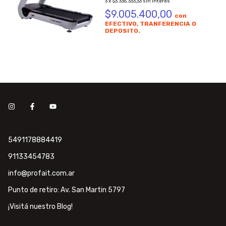
3
x
$3.335.333,33
sin interés
$9.005.400,00
con
EFECTIVO, TRANFERENCIA O
DEPOSITO.
5491178884419
91133454783
info@profait.com.ar
Punto de retiro: Av. San Martin 5797
¡Visitá nuestro Blog!