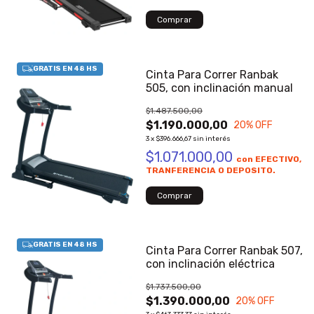
Cinta Para Correr Ranbak
505, con inclinación manual
$1.487.500,00
$1.190.000,00
20
% OFF
3
x
$396.666,67
sin interés
$1.071.000,00
con
EFECTIVO,
TRANFERENCIA O DEPOSITO.
Cinta Para Correr Ranbak 507,
con inclinación eléctrica
$1.737.500,00
$1.390.000,00
20
% OFF