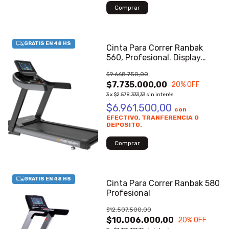
Cinta Para Correr Ranbak
560, Profesional. Display
Touch Corriente Alterna
$9.668.750,00
$7.735.000,00
20
% OFF
3
x
$2.578.333,33
sin interés
$6.961.500,00
con
EFECTIVO, TRANFERENCIA O
DEPOSITO.
Cinta Para Correr Ranbak 580
Profesional
$12.507.500,00
$10.006.000,00
20
% OFF