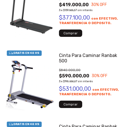
$419.000,00
30
% OFF
3
x
$139.666,67
sin interés
$377.100,00
con
EFECTIVO,
TRANFERENCIA O DEPOSITO.
Cinta Para Caminar Ranbak
500
$840.000,00
$590.000,00
30
% OFF
3
x
$196.666,67
sin interés
$531.000,00
con
EFECTIVO,
TRANFERENCIA O DEPOSITO.
Cinta Para Caminar Ranbak