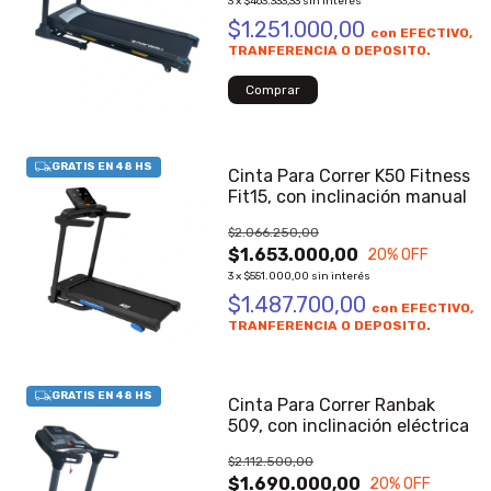
3
x
$463.333,33
sin interés
$1.251.000,00
con
EFECTIVO,
TRANFERENCIA O DEPOSITO.
Cinta Para Correr K50 Fitness
Fit15, con inclinación manual
$2.066.250,00
$1.653.000,00
20
% OFF
3
x
$551.000,00
sin interés
$1.487.700,00
con
EFECTIVO,
TRANFERENCIA O DEPOSITO.
Cinta Para Correr Ranbak
509, con inclinación eléctrica
$2.112.500,00
$1.690.000,00
20
% OFF