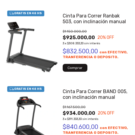
Cinta Para Correr Ranbak
503, con inclinación manual
$1.150.000,00
$925.000,00
20
% OFF
3
x
$308.333,33
sin interés
$832.500,00
con
EFECTIVO,
TRANFERENCIA O DEPOSITO.
Cinta Para Correr BAND 005,
con inclinación manual
$1.167.500,00
$934.000,00
20
% OFF
3
x
$311.333,33
sin interés
$840.600,00
con
EFECTIVO,
TRANFERENCIA O DEPOSITO.