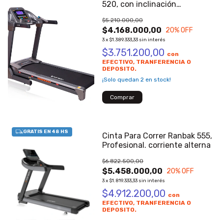
520, con inclinación
eléctrica.
$5.210.000,00
$4.168.000,00
20
% OFF
3
x
$1.389.333,33
sin interés
$3.751.200,00
con
EFECTIVO, TRANFERENCIA O
DEPOSITO.
¡Solo quedan
2
en stock!
Cinta Para Correr Ranbak 555,
Profesional. corriente alterna
$6.822.500,00
$5.458.000,00
20
% OFF
3
x
$1.819.333,33
sin interés
$4.912.200,00
con
EFECTIVO, TRANFERENCIA O
DEPOSITO.