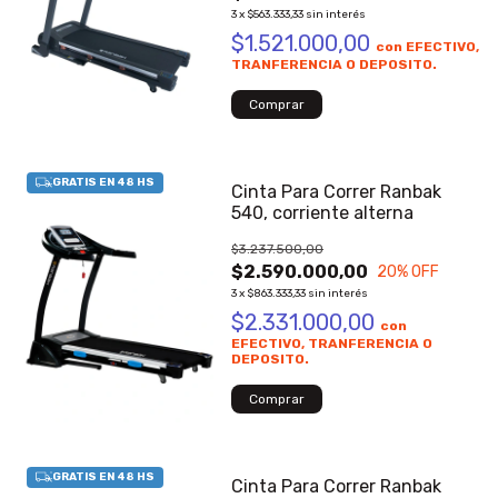
3
x
$563.333,33
sin interés
$1.521.000,00
con
EFECTIVO,
TRANFERENCIA O DEPOSITO.
Cinta Para Correr Ranbak
540, corriente alterna
$3.237.500,00
$2.590.000,00
20
% OFF
3
x
$863.333,33
sin interés
$2.331.000,00
con
EFECTIVO, TRANFERENCIA O
DEPOSITO.
Cinta Para Correr Ranbak