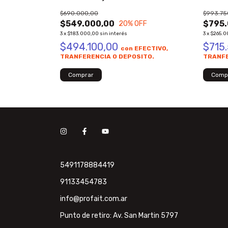
$690.000,00
$993.75
$549.000,00
$795.
FF
20
% OFF
3
x
$183.000,00
sin interés
3
x
$265.0
$494.100,00
$715
ECTIVO,
con
EFECTIVO,
TO.
TRANFERENCIA O DEPOSITO.
TRANFE
5491178884419
91133454783
info@profait.com.ar
Punto de retiro: Av. San Martin 5797