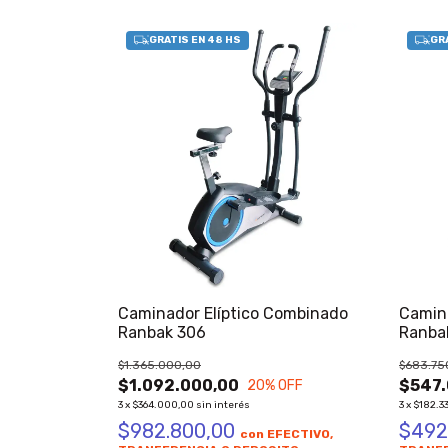
Caminador Elíptico Combinado
Camin
Ranbak 306
Ranba
$1.365.000,00
$683.75
$1.092.000,00
$547.
20
% OFF
3
x
$364.000,00
sin interés
3
x
$182.33
$982.800,00
$492
con
EFECTIVO,