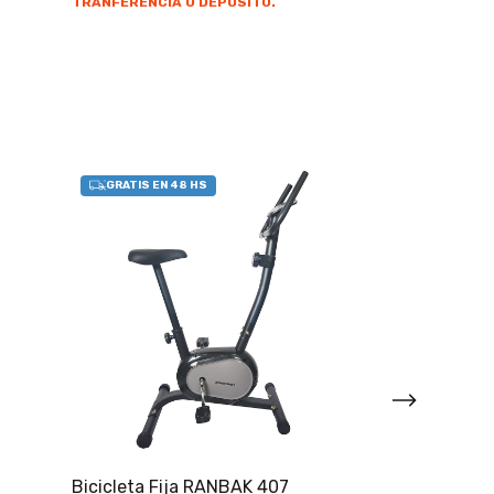
TRANFERENCIA O DEPOSITO.
Bicicleta Fija RANBAK 407
Bicicleta Fij