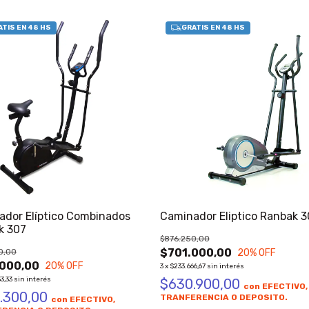
ador Elíptico Combinados
Caminador Eliptico Ranbak 3
k 307
$876.250,00
$701.000,00
0,00
20
% OFF
000,00
20
% OFF
3
x
$233.666,67
sin interés
3,33
sin interés
$630.900,00
con
EFECTIVO,
.300,00
TRANFERENCIA O DEPOSITO.
con
EFECTIVO,