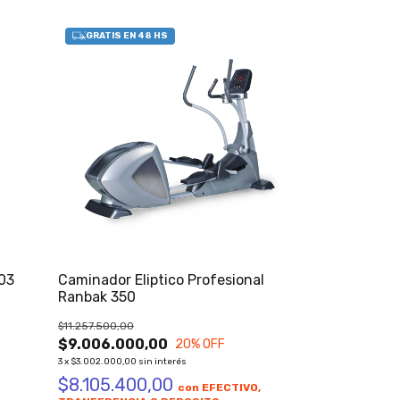
03
Caminador Eliptico Profesional
Ranbak 350
$11.257.500,00
$9.006.000,00
20
% OFF
3
x
$3.002.000,00
sin interés
$8.105.400,00
con
EFECTIVO,