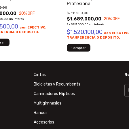
Profesional
0,00
000,00
20
% OFF
$2.111.250,00
$1.689.000,00
20
% OFF
00,00
sin interés
3
x
$563.000,00
sin interés
.500,00
con
EFECTIVO,
$1.520.100,00
RENCIA O DEPOSITO.
con
EFECTIVO
TRANFERENCIA O DEPOSITO.
Cintas
N
Bicicletas y Recumbents
Caminadores Elípticos
Multigimnasios
Bancos
Accesorios