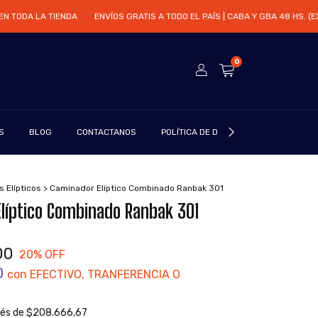
TODA LA TIENDA
ENVÍOS GRATIS A TODO EL PAÍS | CABA Y GBA 48 HS. (EXC
0
S
BLOG
CONTACTANOS
POLÍTICA DE DEVOLUCIÓN
 Elípticos
>
Caminador Elíptico Combinado Ranbak 301
líptico Combinado Ranbak 301
00
20
% OFF
0
con
EFECTIVO, TRANFERENCIA O
rés de
$208.666,67