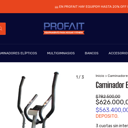
¡¡¡¡ EN PROFAIT HAY EQUIPO!!! HASTA 20% OFF EN 
MINADORES ELÍPTICOS
MULTIGIMNASIOS
BANCOS
ACCESORIO
Inicio
>
Caminadores
1
/
3
Caminador E
$782.500,00
$626.000,
$563.400,0
DEPOSITO.
3
cuotas sin inte